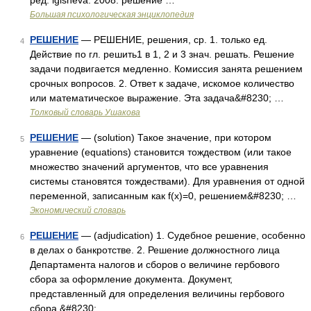
ред. igisheva. 2008. решение …
Большая психологическая энциклопедия
РЕШЕНИЕ
— РЕШЕНИЕ, решения, ср. 1. только ед.
4
Действие по гл. решить1 в 1, 2 и 3 знач. решать. Решение
задачи подвигается медленно. Комиссия занята решением
срочных вопросов. 2. Ответ к задаче, искомое количество
или математическое выражение. Эта задача&#8230; …
Толковый словарь Ушакова
РЕШЕНИЕ
— (solution) Такое значение, при котором
5
уравнение (equations) становится тождеством (или такое
множество значений аргументов, что все уравнения
системы становятся тождествами). Для уравнения от одной
переменной, записанным как f(x)=0, решением&#8230; …
Экономический словарь
РЕШЕНИЕ
— (adjudication) 1. Судебное решение, особенно
6
в делах о банкротстве. 2. Решение должностного лица
Департамента налогов и сборов о величине гербового
сбора за оформление документа. Документ,
представленный для определения величины гербового
сбора,&#8230; …