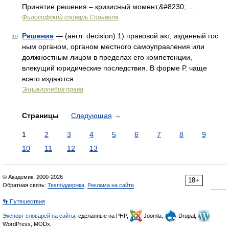
Принятие решения – кризисный момент,&#8230; …
Философский словарь Спонвиля
Решение
— (англ. decision) 1) правовой акт, изданный гос
10
ным органом, органом местного самоуправления или
должностным лицом в пределах его компетенции,
влекущий юридические последствия. В форме Р. чаще
всего издаются …
Энциклопедия права
Страницы
Следующая
→
1
2
3
4
5
6
7
8
9
10
11
12
13
© Академик, 2000-2026
18+
Обратная связь:
Техподдержка
,
Реклама на сайте
👣 Путешествия
Экспорт словарей на сайты
, сделанные на PHP,
Joomla,
Drupal,
WordPress, MODx.