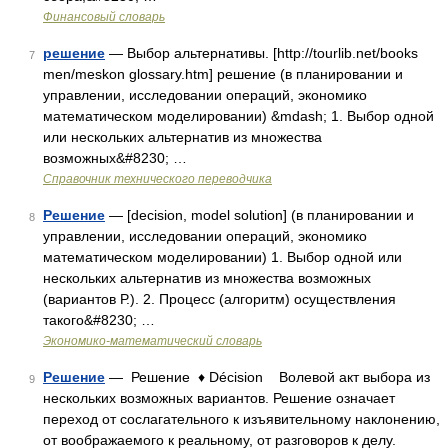
Финансовый словарь
решение
— Выбор альтернативы. [http://tourlib.net/books
7
men/meskon glossary.htm] решение (в планировании и
управлении, исследовании операций, экономико
математическом моделировании) &mdash; 1. Выбор одной
или нескольких альтернатив из множества
возможных&#8230; …
Справочник технического переводчика
Решение
— [decision, model solution] (в планировании и
8
управлении, исследовании операций, экономико
математическом моделировании) 1. Выбор одной или
нескольких альтернатив из множества возможных
(вариантов Р.). 2. Процесс (алгоритм) осуществления
такого&#8230; …
Экономико-математический словарь
Решение
— Решение ♦ Décision Волевой акт выбора из
9
нескольких возможных вариантов. Решение означает
переход от сослагательного к изъявительному наклонению,
от воображаемого к реальному, от разговоров к делу.